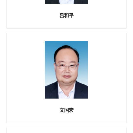
吕和平
文国宏