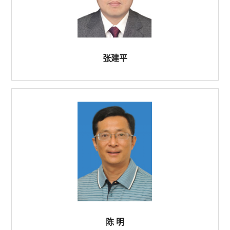
张建平
陈 明