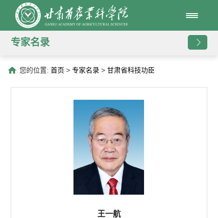
专家名录
您的位置:
首页
>
专家名录
>
甘肃省科技功臣
王一航