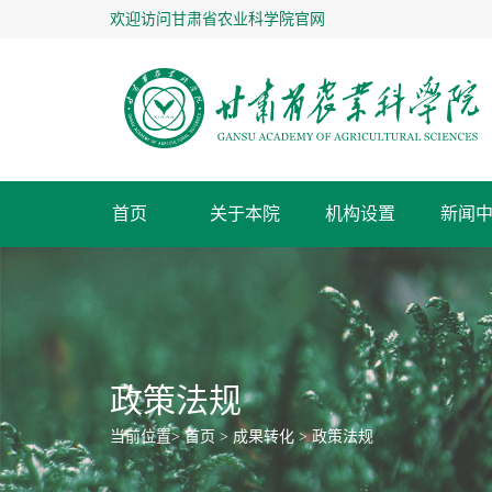
欢迎访问甘肃省农业科学院官网
首页
关于本院
机构设置
新闻
专家名录
关于本院
新闻中心
人才队伍
科技创新
成果转化
合作交流
管理服务
人才招聘
职能处室
本院简介
农科要闻
专家风采
科研进展
成果转化
工作动态
信息公开
人才招聘
学会与联盟
现任领导
工作动态
专家名录
平台建设
乡村振兴
下载中心
专家名录
院办公室
党委办公室
政策法规
创新文化
科研进展
科技服务
知识产权
科普服务
媒体聚焦
科研产出
平台基地
大事记
纪委、监察室
人事处
优秀专家
享受国务院颁发政府
当前位置>
首页
>
成果转化
>
政策法规
科研管理处
财务资产管理处
员
通知公告
新世纪百千万人才工程国家级人
甘肃省科技功