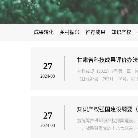
科技成果转化处
科技合作交流处
选
甘肃省领军人才
甘肃省宣传文化系统“
后勤服务中心
人才
博士研究生导师
硕士研究生导
成果转化
乡村振兴
推荐成果
知识产权
甘肃省科技成果评价办法
27
甘科成规〔2022〕9号第一
2024-08
（甘政办发〔2021〕118号
知识产权强国建设纲要（20
27
为统筹推进知识产权强国建设，
2024-08
一、战略背景党的十八大以来，