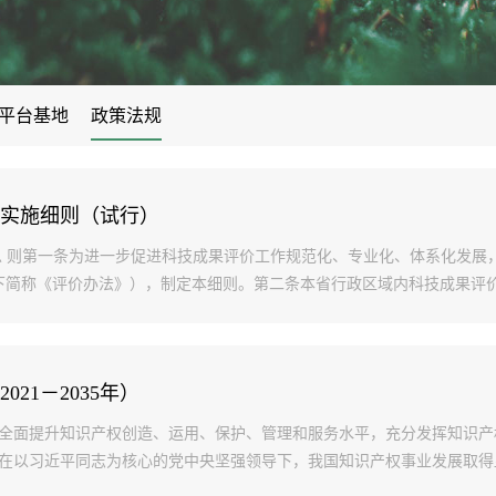
林果花卉研究所
植物保护研究
四个一批”
甘肃省属科研院所学科带头人
农产品贮藏加工研究所
畜草与绿色农
量标准与检测
农业经济与信息研究所
土壤肥料与节
师
平台基地
政策法规
经济作物与啤酒原料研究所(中
药材研究所)
实施细则（试行）
章 总 则第一条为进一步促进科技成果评价工作规范化、专业化、体系化发
，以下简称《评价办法》），制定本细则。第二条本省行政区域内科技成果评价
21－2035年）
全面提升知识产权创造、运用、保护、管理和服务水平，充分发挥知识产
在以习近平同志为核心的党中央坚强领导下，我国知识产权事业发展取得显