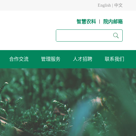
English
|
中文
|
智慧农科
院内邮箱
合作交流
管理服务
人才招聘
联系我们
试验站
黄羊麦类作物育种试验站
榆中高寒农业试验站
所
张掖节水农业试验站