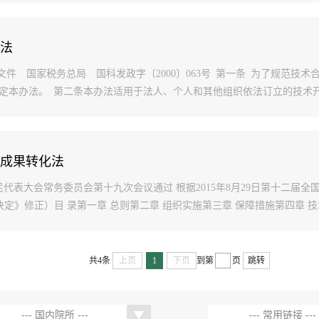
办法
家税务总局 国科发政字〔2000〕063号 第一条 为了规范技术
定本办法。 第二条本办法适用于法人、个人和其他组织依法订立的技术开发
成果转化法
国人民代表大会常务委员会第十九次会议通过 根据2015年8月29日第十二
定》修正）目 录第一章 总则第二章 组织实施第三章 保障措施第四章 技术
共4条
上页
1
下页
到第
页
跳转
--- 国内院所 ---
--- 常用链接 ---