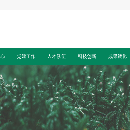
中心
党建工作
人才队伍
科技创新
成果转化
科研机构
历史沿革
党建动态
成果展示
推荐成果
办事指南
服务指南
作物研究所
小麦研究所
精彩回眸
合作交流
仪器共享
政策法规
蔬菜研究所
马铃薯研究所
特殊津贴人
全国优秀科技工作者
旱地农业研究所
生物技术研究
臣
甘肃省政府特聘科技专家