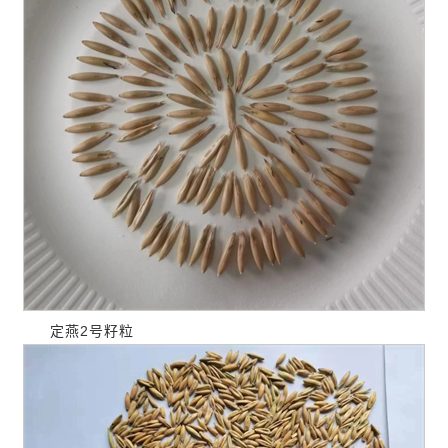
定燕2号籽粒