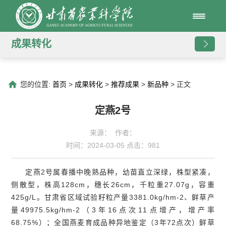
成果转化
您的位置:
首页
>
成果转化
>
推荐成果
>
新品种
> 正文
定燕2号
来源： 作者：
时间：2024-03-05 点击：
981
定燕2号属春播中晚熟品种，幼苗直立深绿，株型紧凑，
侧散型，株高128cm，穗长26cm，千粒重27.07g，容重
425g/L。甘肃省区域试验籽粒产量3381.0kg/hm-2、鲜草产
量49975.5kg/hm-2（3年16点次11点增产，增产率
68.75%）；全国燕麦育成品种异地鉴定（3年72点次）鲜草