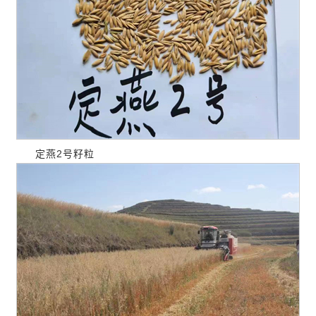
定燕2号籽粒