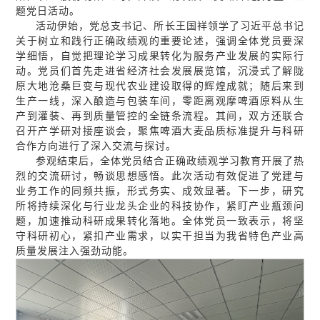
题党日活动。
活动伊始，党总支书记、所长王国祥领学了习近平总书记
关于树立和践行正确政绩观的重要论述，强调全体党员要深
学细悟，自觉把理论学习成果转化为服务产业发展的实际行
动。党员们首先走进省经济社会发展展览馆，沉浸式了解陇
原大地沧桑巨变与现代农业建设取得的辉煌成就；随后来到
生产一线，深入酿造与包装车间，零距离观摩啤酒原料从生
产到灌装、再到质量管控的全链条流程。其间，双方还联合
召开产学研对接座谈会，聚焦啤酒大麦品质标准提升与科研
合作方向进行了深入交流与探讨。
参观结束后，全体党员结合正确政绩观学习教育开展了热
烈的交流研讨，畅谈思想感悟。此次活动有效促进了党建与
业务工作的同频共振，形式务实、成效显著。下一步，研究
所将持续深化与行业龙头企业的科技协作，紧盯产业瓶颈问
题，加速推动科研成果转化落地。全体党员一致表示，将坚
守科研初心，紧扣产业需求，以实干担当为我省特色产业高
质量发展注入强劲动能。