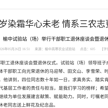
岁染霜华心未老 情系三农志
榆中试验站（场）举行干部职工退休座谈会暨退
26年05月26日 16:51
来源：榆中高寒农业试验站
点击：
605
【字
干部职工退休座谈会暨退休仪式。试验站（场）领导班
体干部职工向光荣退休的马迎琴、田文山、李雪荣、
。他讲到，四位同志数十年如一日，求真务实、踏实
代基层工作者的责任与担当，是我们学习的榜样；希
继续为单位发展建言献策、赋能助力。同时，叮嘱老
休老同志送上鲜花及纪念品。