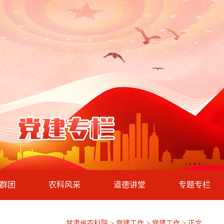
群团
农科风采
道德讲堂
专题专栏
甘肃省农科院 > 党建工作 >
党建工作
> 正文