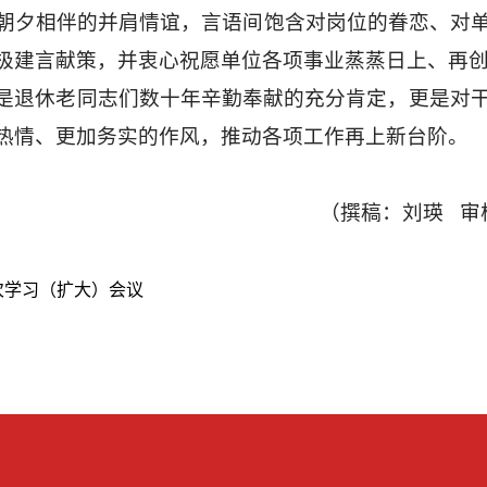
朝夕相伴的并肩情谊，言语间饱含对岗位的眷恋、对
极建言献策，并衷心祝愿单位各项事业蒸蒸日上、再
是退休老同志们数十年辛勤奉献的充分肯定，更是对
热情、更加务实的作风，推动各项工作再上新台阶。
（撰稿：刘瑛 审
次学习（扩大）会议